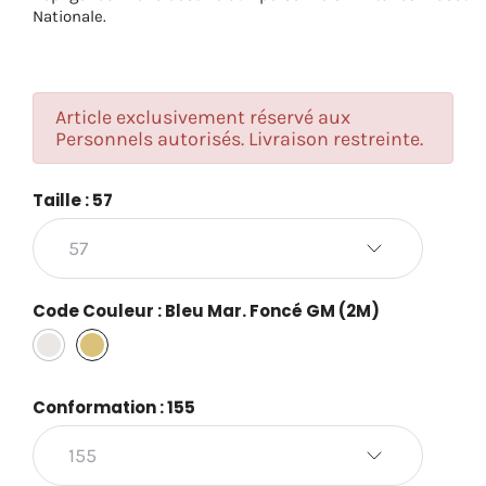
Nationale.
Article exclusivement réservé aux
Personnels autorisés. Livraison restreinte.
Taille : 57
Code Couleur : Bleu Mar. Foncé GM (2M)
Bleu
Bleu
Mar.
Mar.
Foncé
Foncé
Conformation : 155
GD
GM
(2D)
(2M)