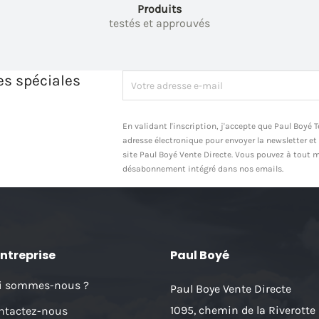
Produits
testés et approuvés
es spéciales
En validant l'inscription, j'accepte que Paul Boyé
adresse électronique pour envoyer la newsletter et
site Paul Boyé Vente Directe. Vous pouvez à tout m
désabonnement intégré dans nos emails.
entreprise
Paul Boyé
i sommes-nous ?
Paul Boye Vente Directe
1095, chemin de la Riverotte
ntactez-nous