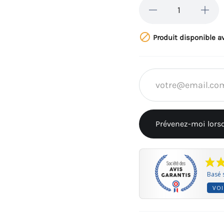

Produit disponible a
Prévenez-moi lorsq
Basé s
VOI