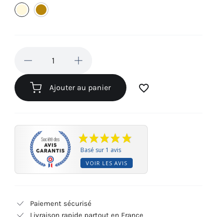
Beige
Café
clair
(720)
(30)
favorite_border
Ajouter au panier
Basé sur 1 avis
VOIR LES AVIS
Paiement sécurisé
Livraison rapide partout en France