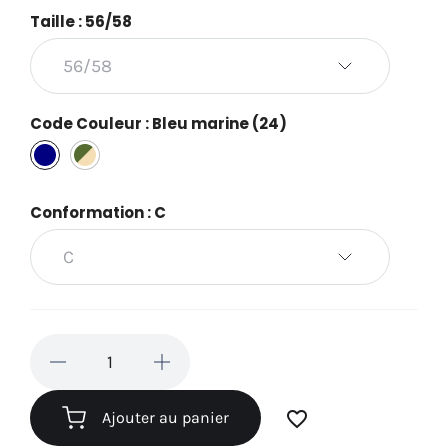
Taille : 56/58
Code Couleur : Bleu marine (24)
Bleu
Bariolé
marine
TE
(24)
(45)
Conformation : C
favorite_border
Ajouter au panier