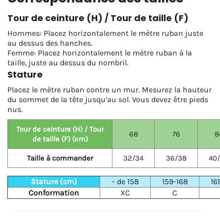
Tour de ceinture (H) / Tour de taille (F)
Hommes: Placez horizontalement le mètre ruban juste
au dessus des hanches.
Femme: Placez horizontalement le mètre ruban à la
taille, juste au dessus du nombril.
Stature
Placez le mètre ruban contre un mur. Mesurez la hauteur
du sommet de la tête jusqu’au sol. Vous devez être pieds
nus.
Tour de ceinture (H) / Tour
68
76
8
de taille (F) (cm)
Taille à commander
32/34
36/38
40
Stature (cm)
- de 158
159-168
16
Conformation
XC
C