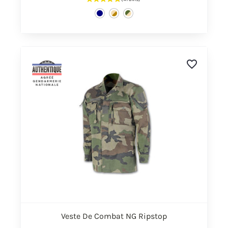
favorite_border
Veste De Combat NG Ripstop