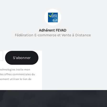
Adhérent FEVAD
Fédération E-commerce et Vente à Distance
 Technologies traite mon
 les offres commerciales du
oment utiliser le lien de