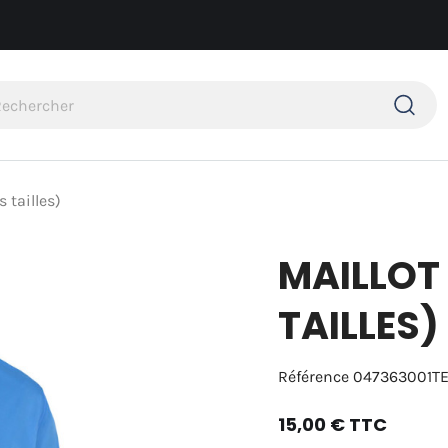
 tailles)
MAILLOT
TAILLES)
Référence
047363001T
15,00 €
TTC