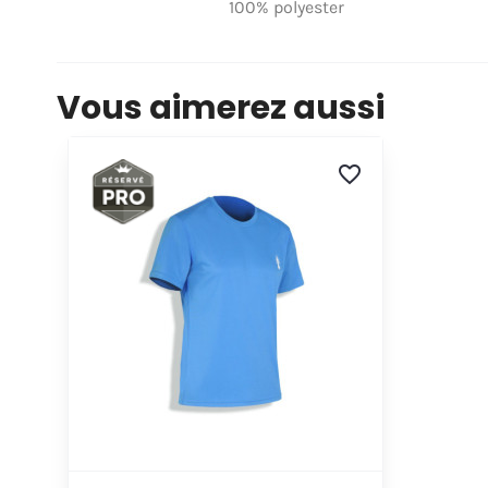
100% polyester
Vous aimerez aussi
favorite_border