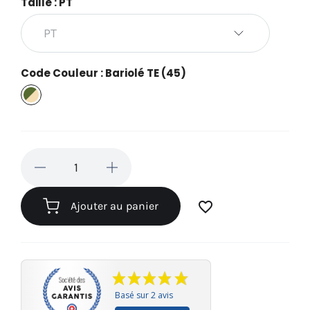
Taille : PT
Code Couleur : Bariolé TE (45)
Bariolé
TE
(45)
favorite_border
Ajouter au panier
Basé sur 2 avis