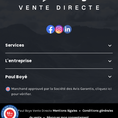
Facebook
Instagram
LinkedIn
Services

L'entreprise


Paul Boyé
Marchand approuvé par la Société des Avis Garantis,
cliquez ici
pour vérifier
.
© 2026 - Paul Boye Vente Directe
Mentions légales
Conditions générales
9.6
/10
1743 avis
de vente
Révoquer mon consentement