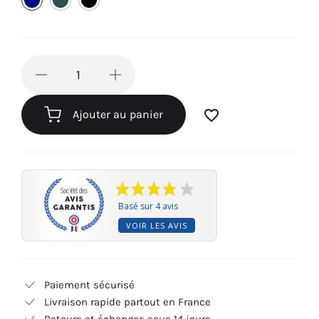
marine
foncé
(10)
(24)
(82)
favorite_border
Ajouter au panier
Basé sur 4 avis
VOIR LES AVIS
Paiement sécurisé
Livraison rapide partout en France