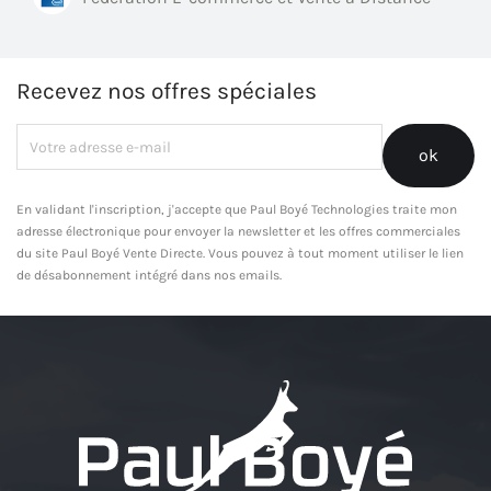
Recevez nos offres spéciales
En validant l'inscription, j'accepte que Paul Boyé Technologies traite mon
adresse électronique pour envoyer la newsletter et les offres commerciales
du site Paul Boyé Vente Directe. Vous pouvez à tout moment utiliser le lien
de désabonnement intégré dans nos emails.