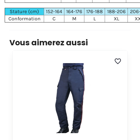
Stature (cm)
152-164
164-176
176-188
188-206
206
Conformation
C
M
L
XL
X
Vous aimerez aussi
favorite_border