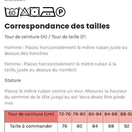
Correspondance des tailles
Tour de ceinture (H) / Tour de taille (F
)
Homme : Placez horizontalement le mètre ruban juste au
dessus des hanches
Femme : Placez horizontalement le mètre ruban à la
taille, juste au dessus du nombril.
Stature
Placez le mètre ruban contre un mur. Mesurez la hauteur
du sommet de la tête jusqu’au sol. Vous devez être pieds
nus.
Tour de ceinture (cm)
72-76
76-80
80-84
84-88
88-9
Taille à commander
76
80
84
88
92