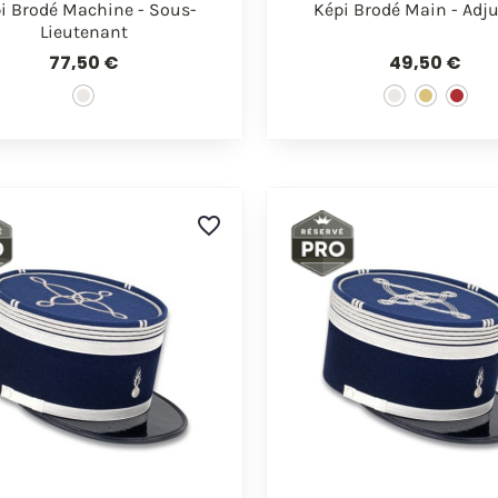


Aperçu rapide
Aperçu rapi
i Brodé Machine - Sous-
Képi Brodé Main - Adj
Lieutenant
77,50 €
49,50 €
favorite_border