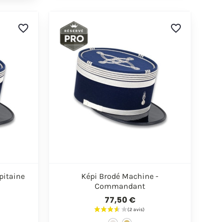
favorite_border
favorite_border

de
Aperçu rapide
pitaine
Képi Brodé Machine -
Commandant
77,50 €