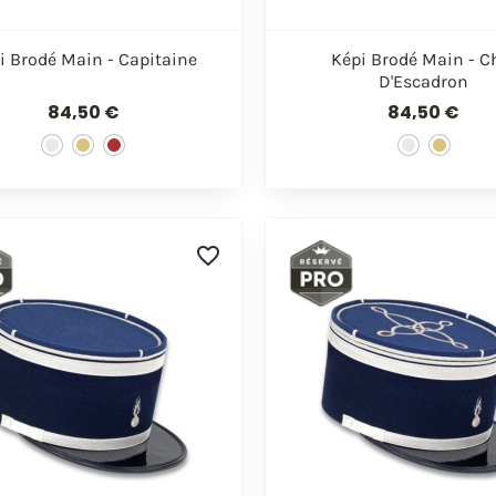


Aperçu rapide
Aperçu rapi
i Brodé Main - Capitaine
Képi Brodé Main - C
D'Escadron
84,50 €
84,50 €
favorite_border