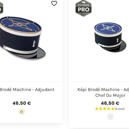
favorite_border


Aperçu rapide
Aperçu rapi
 Brodé Machine - Adjudant
Képi Brodé Machine - A
Chef Ou Major
46,50 €
46,50 €