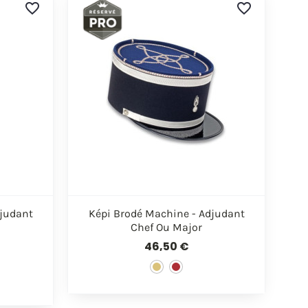
favorite_border
favorite_border

de
Aperçu rapide
djudant
Képi Brodé Machine - Adjudant
Chef Ou Major
46,50 €