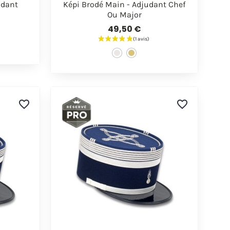

de
Aperçu rapide
udant
Képi Brodé Main - Adjudant Chef
Ou Major
49,50 €
favorite_border
favorite_border