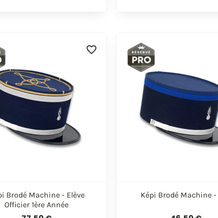
favorite_border


Aperçu rapide
Aperçu rapi
i Brodé Machine - Elève
Képi Brodé Machine -
Officier 1ère Année