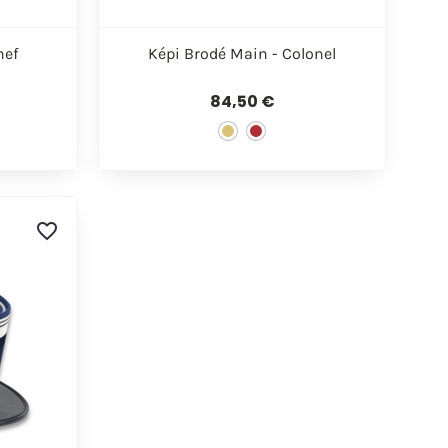

de
Aperçu rapide
hef
Képi Brodé Main - Colonel
84,50 €
favorite_border