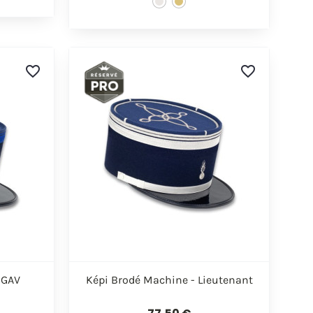
favorite_border
favorite_border

de
Aperçu rapide
 GAV
Képi Brodé Machine - Lieutenant