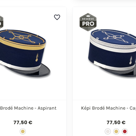
favorite_border


Aperçu rapide
Aperçu rapi
 Brodé Machine - Aspirant
Képi Brodé Machine - Ca
77,50 €
77,50 €